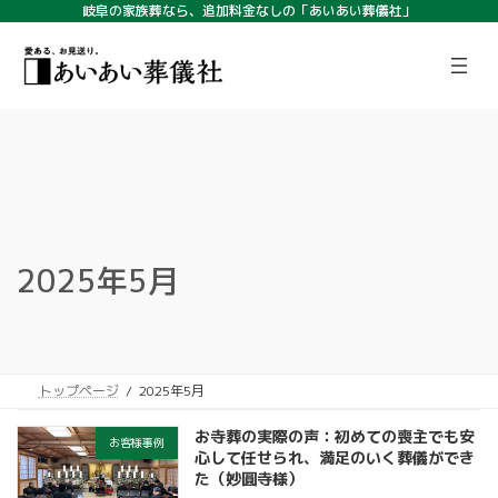
コ
ナ
岐阜の家族葬なら、追加料金なしの「あいあい葬儀社」
ン
ビ
ア
ア
テ
ゲ
イ
イ
コ
コ
ン
ー
ン
ン
ツ
シ
リ
リ
ン
ン
へ
ョ
ク
ク
ス
ン
キ
に
ッ
移
プ
動
2025年5月
トップページ
2025年5月
お寺葬の実際の声：初めての喪主でも安
お客様事例
心して任せられ、満足のいく葬儀ができ
た（妙圓寺様）