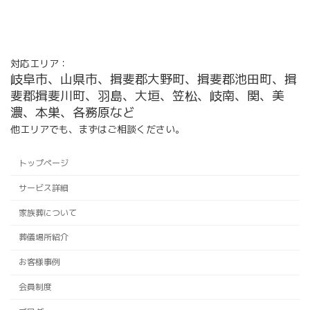
ア
イ
コ
ン
リ
ン
ク
対応エリア：
岐阜市、山県市、揖斐郡大野町、揖斐郡池田町、揖
斐郡揖斐川町、羽島、大垣、笠松、岐南、関、美
濃、本巣、各務原など
他エリアでも、まずはご相談ください。
トップページ
サービス詳細
家族葬について
葬儀場所紹介
お客様事例
会員制度