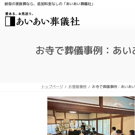
コ
ナ
岐阜の家族葬なら、追加料金なしの「あいあい葬儀社」
ン
ビ
テ
ゲ
ン
ー
ツ
シ
へ
ョ
ス
ン
お寺で葬儀事例：あい
キ
に
ッ
移
プ
動
トップページ
お客様事例
お寺で葬儀事例：あいあ