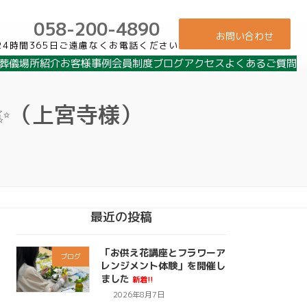
058-200-4890
お問い合わせ
24時間365日ご遠慮なくお電話ください
葬儀場所紹介
お客様事例
会員制度
ブログ
アクセス
よくあるご質問
✨（上宮寺様）
最近の投稿
「お供え花講座とフラワーア
ブログ
レンジメント体験」を開催し
ました
新着!!
2026年8月7日