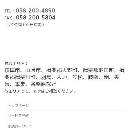
058-200-4890
TEL：
058-200-5804
FAX：
（24時間365日対応）
ア
イ
コ
ン
リ
ン
ク
対応エリア：
岐阜市、山県市、揖斐郡大野町、揖斐郡池田町、揖
斐郡揖斐川町、羽島、大垣、笠松、岐南、関、美
濃、本巣、各務原など
他エリアでも、まずはご相談ください。
トップページ
サービス詳細
家族葬について