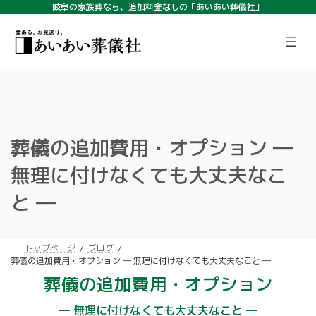
コ
ナ
岐阜の家族葬なら、追加料金なしの「あいあい葬儀社」
ン
ビ
ア
ア
テ
ゲ
イ
イ
コ
コ
ン
ー
ン
ン
ツ
シ
リ
リ
ン
ン
へ
ョ
ク
ク
ス
ン
キ
に
ッ
移
プ
動
葬儀の追加費用・オプション ―
無理に付けなくても大丈夫なこ
と ―
トップページ
ブログ
葬儀の追加費用・オプション ― 無理に付けなくても大丈夫なこと ―
葬儀の追加費用・オプション
― 無理に付けなくても大丈夫なこと ―