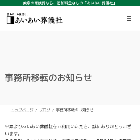
コ
ナ
岐阜の家族葬なら、追加料金なしの「あいあい葬儀社」
ン
ビ
ア
ア
テ
ゲ
イ
イ
コ
コ
ン
ー
ン
ン
ツ
シ
リ
リ
ン
ン
へ
ョ
ク
ク
ス
ン
キ
に
ッ
移
プ
動
事務所移転のお知らせ
トップページ
ブログ
事務所移転のお知らせ
平素よりあいあい葬儀社をご利用いただき、誠にありがとうござ
います。