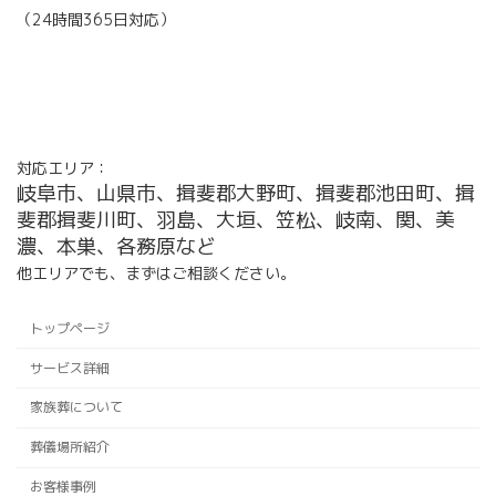
（24時間365日対応）
ア
イ
コ
ン
リ
ン
ク
対応エリア：
岐阜市、山県市、揖斐郡大野町、揖斐郡池田町、揖
斐郡揖斐川町、羽島、大垣、笠松、岐南、関、美
濃、本巣、各務原など
他エリアでも、まずはご相談ください。
トップページ
サービス詳細
家族葬について
葬儀場所紹介
お客様事例